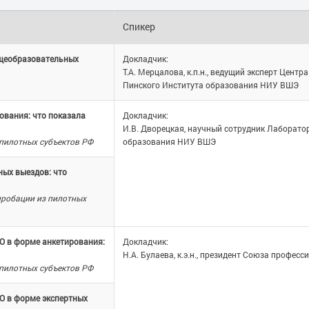
Спикер
бщеобразовательных
Докладчик:
Т.А. Мерцалова, к.п.н., ведущий эксперт Цент
Пинского Института образования НИУ ВШЭ
ования: что показала
Докладчик:
И.В. Дворецкая, научный сотрудник Лаборат
пилотных субъектов РФ
образования НИУ ВШЭ
ых выездов: что
пробации из пилотных
О в форме анкетирования:
Докладчик:
Н.А. Булаева, к.э.н., президент Союза профес
пилотных субъектов РФ
О в форме экспертных