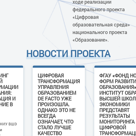
ходе реализации
федерального проекта
«Цифровая
образовательная среда»
национального проекта
«Образование».
НОВОСТИ ПРОЕКТА
ИНГ
ЦИФРОВАЯ
ФГАУ «ФОНД Н
Й
ТРАНСФОРМАЦИЯ
ФОРМ РАЗВИТ
РМАЦИИ
УПРАВЛЕНИЯ
ОБРАЗОВАНИЯ»
НИЯ:
ОБРАЗОВАНИЕМ
ИНСТИТУТ ОБР
АЦИЯ И
DE FACTO УЖЕ
ВЫСШЕЙ ШКО
НИЕ В
ПРОИЗОШЛА.
ЭКОНОМИКИ
ОДНАКО ЭТО НЕ
ПРЕДСТАВЯТ
ВСЕГДА
РЕЗУЛЬТАТЫ
ОЗНАЧАЕТ, ЧТО
МОНИТОРИНГА
 НИУ ВШЭ
СТАЛО ЛУЧШЕ
ЦИФРОВОЙ
и
КАЧЕСТВО
ТРАНСФОРМАЦ
т