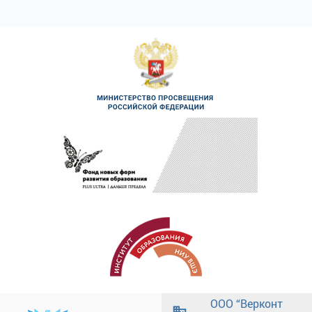
ООО “Верконт