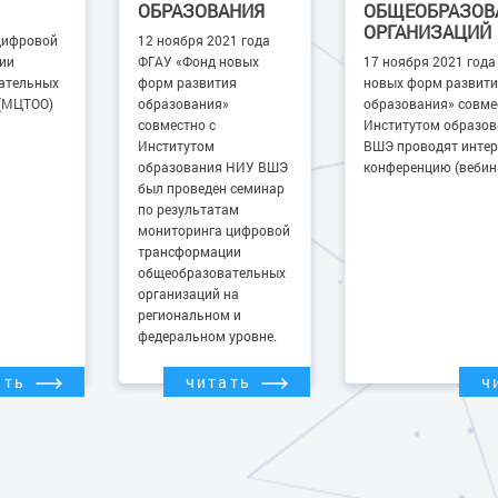
ОБРАЗОВАНИЯ
ОБЩЕОБРАЗОВ
ОРГАНИЗАЦИЙ
цифровой
12 ноября 2021 года
ии
ФГАУ «Фонд новых
17 ноября 2021 год
ательных
форм развития
новых форм развити
 (МЦТОО)
образования»
образования» совме
совместно с
Институтом образо
Институтом
ВШЭ проводят интер
образования НИУ ВШЭ
конференцию (вебин
был проведен семинар
по результатам
мониторинга цифровой
трансформации
общеобразовательных
организаций на
региональном и
федеральном уровне.
ать
читать
ч